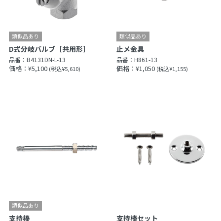
D式分岐バルブ［共用形］
止メ金具
品番：
B4131DN-L-13
品番：
H861-13
価格：¥5,100
価格：¥1,050
(税込¥5,610)
(税込¥1,155)
支持棒
支持棒セット