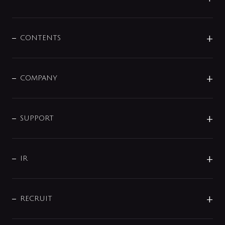
展示会
混合栓
企業情報
センサー・タッチ水栓
その他
CONTENTS
セットアイテム
MIZUBA（ミズバ）
予洗い水栓
プレパシュ＋
洗面器・手洗器
単水栓
COMPANY
みらいエコ住宅2026
事業について
シャワー
企業情報
インテリア・アクセサリー
SMART FINE BUBBLE
ORIGINAL GRAPHIC
企業理念
SUPPORT
分岐
コーポレートメッセージ
水栓部品
水まわり解決帖
サポート
CSR
バルブ
よくあるご質問
じぶんシャワーが見つかる
会社概要
シャワインフォ
IR
配管システム
お問い合わせ
沿革
配管部材
IENI
IR情報
サポートチャット
ブランド・グループ紹介
キッチン周辺用品
IRニュース
データダウンロード
RECRUIT
事業所案内
バス・空調周辺用品
経営情報
節湯水栓・節水水栓について
ショールーム
洗面周辺用品